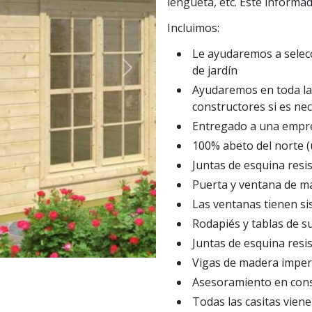
lengüeta, etc. Esté informad
Incluimos:
Le ayudaremos a selecc
de jardín
Next
Ayudaremos en toda la 
constructores si es ne
Entregado a una empre
100% abeto del norte (
Juntas de esquina resis
Puerta y ventana de ma
Las ventanas tienen si
Rodapiés y tablas de s
Juntas de esquina resis
Vigas de madera imper
Asesoramiento en cons
Todas las casitas vien